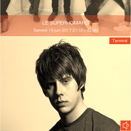
LE SUPERHOMARD
Samedi 10 juin 2017 21:10 > 22:00
Terminé
Ven. 09 juin 2017 à 18:30
> 19:20
Goat Girl
Goat Girl - Country Sleaze
Prev
Play
Next