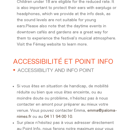
Children under 18 are eligible for the reduced rate.
It
is
also
important
to
protect
their
ears
with
earplugs
or
headphones
,
which
we
provide
at
the
info
desk
,
as
the
sound
levels
are
not
suitable
for
young
ears
.
Please
also
note
that
the
daytime
events
in
downtown
cafés
and
gardens
are
a
great
way
for
them
to
experience
the
festival’s
musical
atmosphere
.
Visit
the
Fémag
website
to
learn
more.
ACCESSIBILITÉ ET POINT INFO
•
ACCESSIBILITY AND INFO POINT
Si vous êtes en situation de handicap, de mobilité
réduite ou bien que vous êtes enceinte, ou au
moindre doute ou problème, n’hésitez pas à nous
contacter en amont pour préparer au mieux votre
venue. Vous pouvez contacter Emma,
emma@paloma-
nimes.fr
ou au
04 11 94 00 10
.
Sur place n’hésitez pas à vous adresser directement
au Point Info, nous ferons notre maximum pour vous