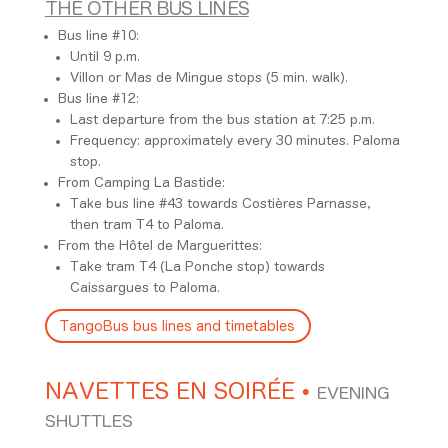
THE OTHER BUS LINES
Bus line #10:
Until 9 p.m.
Villon or Mas de Mingue stops (5 min. walk).
Bus line #12:
Last departure from the bus station at 7:25 p.m.
Frequency: approximately every 30 minutes. Paloma
stop.
From Camping La Bastide:
Take bus line #43 towards Costières Parnasse,
then tram T4 to Paloma.
From the Hôtel de Marguerittes:
Take tram T4 (La Ponche stop) towards
Caissargues to Paloma.
TangoBus bus lines and timetables
NAVETTES EN SOIRÉE
•
EVENING
SHUTTLES