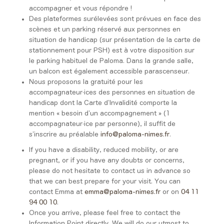
accompagner et vous répondre !
Des plateformes surélevées sont prévues en face des
scènes et un parking réservé aux personnes en
situation de handicap (sur présentation de la carte de
stationnement pour PSH) est à votre disposition sur
le parking habituel de Paloma. Dans la grande salle,
un balcon est également accessible parascenseur.
Nous proposons la gratuité pour les
accompagnateur·ices des personnes en situation de
handicap dont la Carte d’Invalidité comporte la
mention « besoin d’un accompagnement » (1
accompagnateur·ice par personne), il suffit de
s’inscrire au préalable
info@paloma-nimes.fr
.
If you have a disability, reduced mobility, or are
pregnant, or if you have any doubts or concerns,
please do not hesitate to contact us in advance so
that we can best prepare for your visit. You can
contact Emma at
emma@paloma-nimes.fr
or on
04 11
94 00 10
.
Once you arrive, please feel free to contact the
Information Point directly. We will do our utmost to