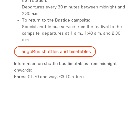
train station.
Departures every 30 minutes between midnight and
2:30 a.m.
To return to the Bastide campsite:
Special shuttle bus service from the festival to the
campsite: departures at 1 a.m., 1:40 a.m. and 2:30
a.m.
TangoBus shuttles and timetables
Information on shuttle bus timetables from midnight
onwards:
Fares: €1.70 one way, €3.10 return