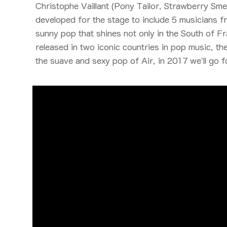
Christophe Vaillant (Pony Tailor, Strawberry Smell
developed for the stage to include 5 musicians f
sunny pop that shines not only in the South of Fr
released in two iconic countries in pop music, 
the suave and sexy pop of Air, in 2017 we’ll go