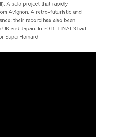
). A solo project that rapidly
rom Avignon. A retro-futuristic and
ance: their record has also been
the UK and Japan. In 2016 TINALS had
 for SuperHomard!