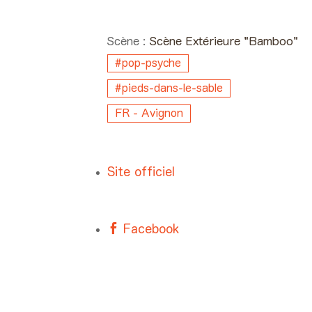
Day #2 - Samedi 10 jui
2017 21:10 > 22:00
Scène :
Scène Extérieure "Bamboo"
#pop-psyche
#pieds-dans-le-sable
FR - Avignon
Site officiel
Facebook