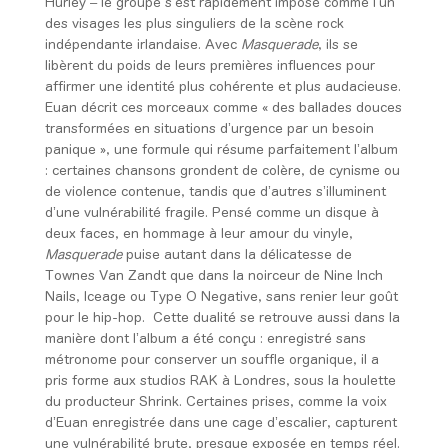
Hurley – le groupe s’est rapidement imposé comme l’un
des visages les plus singuliers de la scène rock
indépendante irlandaise. Avec
Masquerade
, ils se
libèrent du poids de leurs premières influences pour
affirmer une identité plus cohérente et plus audacieuse.
Euan décrit ces morceaux comme « des ballades douces
transformées en situations d’urgence par un besoin
panique », une formule qui résume parfaitement l’album
: certaines chansons grondent de colère, de cynisme ou
de violence contenue, tandis que d’autres s’illuminent
d’une vulnérabilité fragile. Pensé comme un disque à
deux faces, en hommage à leur amour du vinyle,
Masquerade
puise autant dans la délicatesse de
Townes Van Zandt que dans la noirceur de Nine Inch
Nails, Iceage ou Type O Negative, sans renier leur goût
pour le hip-hop.
Cette dualité se retrouve aussi dans la
manière dont l’album a été conçu : enregistré sans
métronome pour conserver un souffle organique, il a
pris forme aux studios RAK à Londres, sous la houlette
du producteur Shrink. Certaines prises, comme la voix
d’Euan enregistrée dans une cage d’escalier, capturent
une vulnérabilité brute, presque exposée en temps réel.