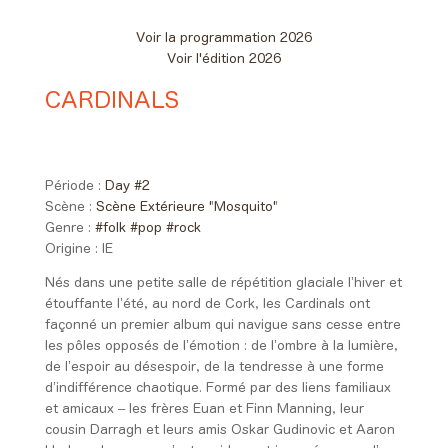
Voir la programmation 2026
Voir l'édition 2026
CARDINALS
Day #2 - Samedi 06 juin 2026
22:50 > 23:35
Période :
Day #2
Scène :
Scène Extérieure "Mosquito"
Genre :
#folk
#pop
#rock
Origine :
IE
Nés dans une petite salle de répétition glaciale l’hiver et
étouffante l’été, au nord de Cork, les Cardinals ont
façonné un premier album qui navigue sans cesse entre
les pôles opposés de l’émotion : de l’ombre à la lumière,
de l’espoir au désespoir, de la tendresse à une forme
d’indifférence chaotique. Formé par des liens familiaux
et amicaux – les frères Euan et Finn Manning, leur
cousin Darragh et leurs amis Oskar Gudinovic et Aaron