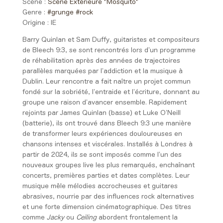
Scène :
Scène Extérieure "Mosquito"
Genre :
#grunge
#rock
Origine :
IE
Barry Quinlan et Sam Duffy, guitaristes et compositeurs
de Bleech 9:3, se sont rencontrés lors d’un programme
de réhabilitation après des années de trajectoires
parallèles marquées par l’addiction et la musique à
Dublin. Leur rencontre a fait naître un projet commun
fondé sur la sobriété, l’entraide et l’écriture, donnant au
groupe une raison d’avancer ensemble. Rapidement
rejoints par James Quinlan (basse) et Luke O’Neill
(batterie), ils ont trouvé dans Bleech 9:3 une manière
de transformer leurs expériences douloureuses en
chansons intenses et viscérales.
Installés à Londres à
partir de 2024, ils se sont imposés comme l’un des
nouveaux groupes live les plus remarqués, enchaînant
concerts, premières parties et dates complètes. Leur
musique mêle mélodies accrocheuses et guitares
abrasives, nourrie par des influences rock alternatives
et une forte dimension cinématographique. Des titres
comme
Jacky
ou
Ceiling
abordent frontalement la