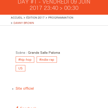
DAY #1 - VENDREDI 09 JUIN
2017 23:40 > 00:30
ACCUEIL
ÉDITION 2017
PROGRAMMATION
DANNY BROWN
Day #1 - Vendredi 09 juin 2017
23:40 > 00:30
Scène :
Grande Salle Paloma
#hip-hop
#indie-rap
US
Site officiel