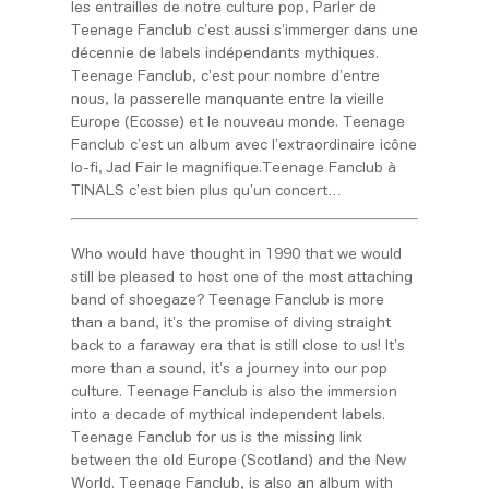
les entrailles de notre culture pop, Parler de
Teenage Fanclub c’est aussi s’immerger dans une
décennie de labels indépendants mythiques.
Teenage Fanclub, c’est pour nombre d’entre
nous, la passerelle manquante entre la vieille
Europe (Ecosse) et le nouveau monde. Teenage
Fanclub c’est un album avec l’extraordinaire icône
lo-fi, Jad Fair le magnifique.Teenage Fanclub à
TINALS c’est bien plus qu’un concert…
Who would have thought in 1990 that we would
still be pleased to host one of the most attaching
band of shoegaze? Teenage Fanclub is more
than a band, it’s the promise of diving straight
back to a faraway era that is still close to us! It’s
more than a sound, it’s a journey into our pop
culture. Teenage Fanclub is also the immersion
into a decade of mythical independent labels.
Teenage Fanclub for us is the missing link
between the old Europe (Scotland) and the New
World. Teenage Fanclub, is also an album with