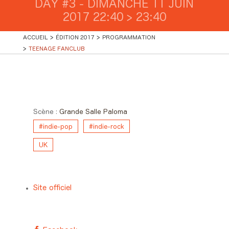
DAY #3 - DIMANCHE 11 JUIN
2017 22:40 > 23:40
ACCUEIL
ÉDITION 2017
PROGRAMMATION
TEENAGE FANCLUB
Day #3 - Dimanche 11 juin
2017 22:40 > 23:40
Scène :
Grande Salle Paloma
#indie-pop
#indie-rock
UK
Site officiel