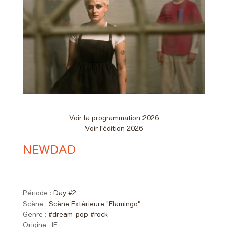
Voir la programmation 2026
Voir l'édition 2026
NEWDAD
Day #2 - Samedi 06 juin 2026
20:00 > 21:00
Période :
Day #2
Scène :
Scène Extérieure "Flamingo"
Genre :
#dream-pop
#rock
Origine :
IE