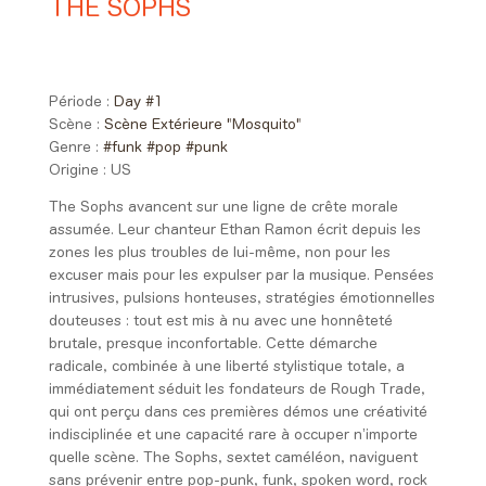
THE SOPHS
Day #1 - Vendredi 05 juin 2026
21:05 > 21:50
Période :
Day #1
Scène :
Scène Extérieure "Mosquito"
Genre :
#funk
#pop
#punk
Origine :
US
The Sophs avancent sur une ligne de crête morale
assumée. Leur chanteur Ethan Ramon écrit depuis les
zones les plus troubles de lui-même, non pour les
excuser mais pour les expulser par la musique. Pensées
intrusives, pulsions honteuses, stratégies émotionnelles
douteuses : tout est mis à nu avec une honnêteté
brutale, presque inconfortable. Cette démarche
radicale, combinée à une liberté stylistique totale, a
immédiatement séduit les fondateurs de Rough Trade,
qui ont perçu dans ces premières démos une créativité
indisciplinée et une capacité rare à occuper n’importe
quelle scène. The Sophs, sextet caméléon, naviguent
sans prévenir entre pop-punk, funk, spoken word, rock