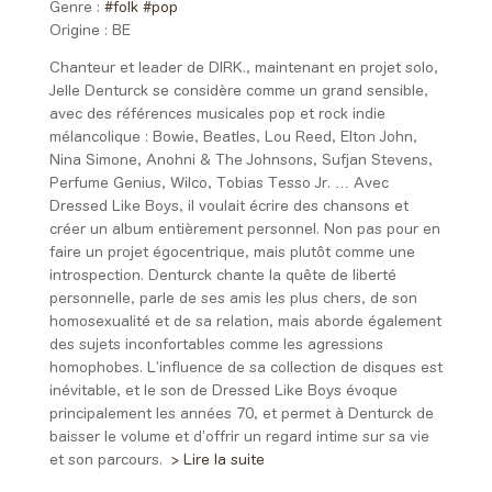
Genre :
#folk
#pop
Origine :
BE
Chanteur et leader de DIRK., maintenant en projet solo,
Jelle Denturck se considère comme un grand sensible,
avec des références musicales pop et rock indie
mélancolique : Bowie, Beatles, Lou Reed, Elton John,
Nina Simone, Anohni & The Johnsons, Sufjan Stevens,
Perfume Genius, Wilco, Tobias Tesso Jr. …
Avec
Dressed Like Boys, il voulait écrire des chansons et
créer un album entièrement personnel. Non pas pour en
faire un projet égocentrique, mais plutôt comme une
introspection. Denturck chante la quête de liberté
personnelle, parle de ses amis les plus chers, de son
homosexualité et de sa relation, mais aborde
également
des sujets inconfortables comme les agressions
homophobes.
L’influence de sa collection de disques est
inévitable, et le son de
Dressed Like Boys évoque
principalement les années 70, et permet à Denturck de
baisser le volume et d’offrir un regard intime sur sa vie
et son parcours.
> Lire la suite