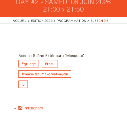
DAY #2 - SAMEDI 06 JUIN 2026
21:00 > 21:50
ACCUEIL
ÉDITION 2026
PROGRAMMATION
BLEECH 9:3
Day #2 - Samedi 06 juin 2026
21:00 > 21:50
Scène :
Scène Extérieure "Mosquito"
#grunge
#rock
#make-trauma-great-again
IE
Instagram