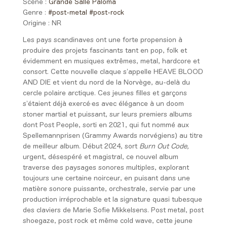
Scène :
Grande Salle Paloma
Genre :
#post-metal
#post-rock
Origine :
NR
Les pays scandinaves ont une forte propension à
produire des projets fascinants tant en pop, folk et
évidemment en musiques extrêmes, metal, hardcore et
consort. Cette nouvelle claque s’appelle HEAVE BLOOD
AND DIE et vient du nord de la Norvège, au-delà du
cercle polaire arctique. Ces jeunes filles et garçons
s’étaient déjà exercé·es avec élégance à un doom
stoner martial et puissant, sur leurs premiers albums
dont Post People, sorti en 2021, qui fut nommé aux
Spellemannprisen (Grammy Awards norvégiens) au titre
de meilleur album. Début 2024, sort
Burn Out Code,
urgent, désespéré et magistral, ce nouvel album
traverse des paysages sonores multiples, explorant
toujours une certaine noirceur, en puisant dans une
matière sonore puissante, orchestrale, servie par une
production irréprochable et la signature quasi tubesque
des claviers de Marie Sofie Mikkelsens. Post metal, post
shoegaze, post rock et même cold wave, cette jeune