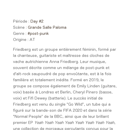
Day #2 - Samedi 28 juin 2025
00:25 > 01:15
Période :
Day #2
Scène :
Grande Salle Paloma
Genre :
#post-punk
Origine :
AT
Friedberg est un groupe entièrement féminin, formé par
la chanteuse, guitariste et maîtresse des cloches de
vache autrichienne Anna Friedberg. Leur musique,
souvent décrite comme un mélange de post-punk et
d'alt-rock saupoudré de pop envoûtante, est à la fois
familière et totalement inédite. Formé en 2019, le
groupe se compose également de Emily Linden (guitare,
voix) basée à Londres et Berlin, Cheryl Pinero (basse,
voix) et Fifi Dewey (batterie). Le succès initial de
Friedberg est venu du single "Go Wild", un tube qui a
figuré sur la bande-son de FIFA 2020 et dans la série
"Normal People" de la BBC, ainsi que de leur brillant
premier EP
Yeah Yeah Yeah Yeah Yeah Yeah Yeah Yeah
,
une collection de morceaux percutants conçus pour la