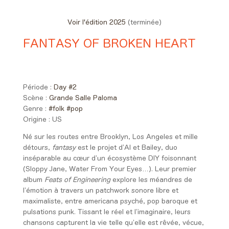
Voir l'édition 2025
(terminée)
FANTASY OF BROKEN HEART
Day #2 - Samedi 28 juin 2025
22:50 > 23:40
Période :
Day #2
Scène :
Grande Salle Paloma
Genre :
#folk
#pop
Origine :
US
Né sur les routes entre Brooklyn, Los Angeles et mille
détours,
fantasy
est le projet d’Al et Bailey, duo
inséparable au cœur d’un écosystème DIY foisonnant
(Sloppy Jane, Water From Your Eyes…). Leur premier
album
Feats of Engineering
explore les méandres de
l’émotion à travers un patchwork sonore libre et
maximaliste, entre americana psyché, pop baroque et
pulsations punk. Tissant le réel et l’imaginaire, leurs
chansons capturent la vie telle qu’elle est rêvée, vécue,