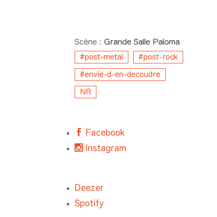
Day #1 - Vendredi 27
juin 2025 00:40 >
01:30
Scène :
Grande Salle Paloma
#post-metal
#post-rock
#envie-d-en-decoudre
NR
Facebook
Instagram
Deezer
Spotify