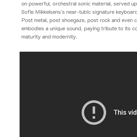
on powerful, orchestral sonic material, served 
Sofie Mikkelsens’s near-tubic signature keyboar
Post metal, post shoegaze, post rock and even 
embodies a unique sound, paying tribute to its c
maturity and modernity.