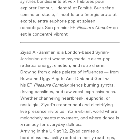
synthés bondissants et voix habitées pour
explorer l’amour, l’identité et l’amitié. Sur scène
comme en studio, il insuffle une énergie brute et
exaltée, entre euphorie pop et spleen
romantique. Son premier EP
Pleasure Complex
en
est le concentré vibrant.
Ziyad Al-Samman is a London-based Syrian-
Jordanian artist whose psychedelic disco-pop
radiates energy, emotion, and retro charm.
Drawing from a wide palette of influences — from
Bowie and Iggy Pop to Amr Diab and Gorillaz —
his EP
Pleasure Complex
blends burning synths,
driving basslines, and raw vocal expressiveness.
Whether channeling heartbreak, euphoria, or
nostalgia, Ziyad’s crooner soul and electrifying
live presence invite us into a vibrant world where
melancholy meets movement, and where dance is
a remedy for everyday dullness.
Arriving in the UK at 12, Ziyad carries a
borderless musicality rooted in family road trips,