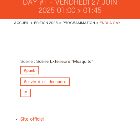
DAY #1 - VENDREDI 27 JUIN
2025 01:00 > 01:45
ACCUEIL
ÉDITION 2025
PROGRAMMATION
ENOLA GAY
Day #1 - Vendredi 27 juin 2025
01:00 > 01:45
Scène :
Scène Extérieure "Mosquito"
#punk
#envie-d-en-decoudre
IE
Site officiel