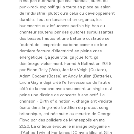
n’est pas étonnant que ces irlandais jouent du
punk-rock explosif qui a toute sa place au salon
de l’indu(strie) plutôt qu’à celui du développement
durable. Tout en tension et en urgence, les
hurlements aux influences parfois hip hop du
chanteur soutenu par des guitares surpuissantes,
des basses hautes et une batterie costaude se
foutent de l’empreinte carbone comme de leur
dernière facture d’électricité en pleine crise
énergétique. Ça joue vite, ça joue fort, ça
déménage violemment. Formé à Belfast en 2019
par Fionn Relly (Voix), Joe Mc Veigh (Guitare),
Adam Cooper (Basse) et Andy Mullan (Batterie),
Enola Gay a déjà créé l’effervescence de l’autre
côté de la manche avec seulement un single et à
peine une dizaine de concerts à son actif. La
chanson « Birth of a nation », charge anti-raciste
écrite dans la grande tradition du protest song
britannique, est née suite au meurtre de George
Floyd par des policiers de Minneapolis en mai
2020. La critique évoque le mariage polygame «
d’Aphex Twin et Fontaines DC avec Idles et Gilla