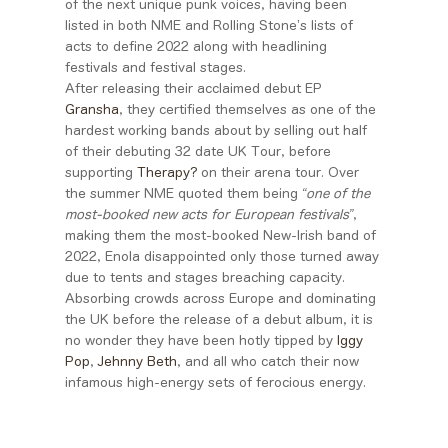
of the next unique punk voices, having been
listed in both NME and Rolling Stone’s lists of
acts to define 2022 along with headlining
festivals and festival stages.
After releasing their acclaimed debut EP
Gransha
, they certified themselves as one of the
hardest working bands about by selling out half
of their debuting 32 date UK Tour, before
supporting
Therapy?
on their arena tour. Over
the summer NME quoted them being
“one of the
most-booked new acts for European festivals”
,
making them the most-booked New-Irish band of
2022, Enola disappointed only those turned away
due to tents and stages breaching capacity.
Absorbing crowds across Europe and dominating
the UK before the release of a debut album, it is
no wonder they have been hotly tipped by
Iggy
Pop
,
Jehnny Beth
, and all who catch their now
infamous high-energy sets of ferocious energy.