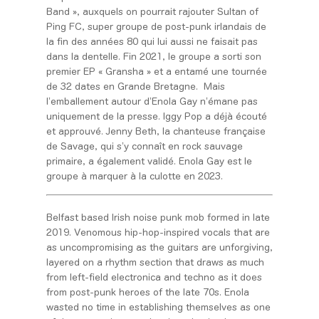
Band », auxquels on pourrait rajouter Sultan of
Ping FC, super groupe de post-punk irlandais de
la fin des années 80 qui lui aussi ne faisait pas
dans la dentelle. Fin 2021, le groupe a sorti son
premier EP « Gransha » et a entamé une tournée
de 32 dates en Grande Bretagne. Mais
l’emballement autour d’Enola Gay n’émane pas
uniquement de la presse. Iggy Pop a déjà écouté
et approuvé. Jenny Beth, la chanteuse française
de Savage, qui s’y connaît en rock sauvage
primaire, a également validé. Enola Gay est le
groupe à marquer à la culotte en 2023.
Belfast based Irish noise punk mob formed in late
2019. Venomous hip-hop-inspired vocals that are
as uncompromising as the guitars are unforgiving,
layered on a rhythm section that draws as much
from left-field electronica and techno as it does
from post-punk heroes of the late 70s. Enola
wasted no time in establishing themselves as one