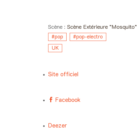
Day #3 - Dimanche 03
juin 2018 16:50 >
17:30
Scène :
Scène Extérieure "Mosquito"
#pop
#pop-electro
UK
Site officiel
Facebook
Deezer