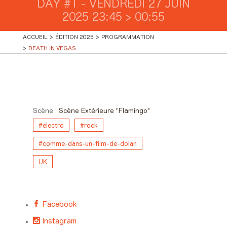
DAY #1 - VENDREDI 27 JUIN
2025 23:45 > 00:55
ACCUEIL
ÉDITION 2025
PROGRAMMATION
DEATH IN VEGAS
Day #1 - Vendredi 27 juin 2025
23:45 > 00:55
Scène :
Scène Extérieure "Flamingo"
#electro
#rock
#comme-dans-un-film-de-dolan
UK
Facebook
Instagram