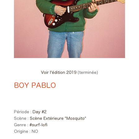
Voir l'édition 2019
(terminée)
BOY PABLO
Day #2 - Vendredi 31 mai 2019
22:05 > 22:50
Période :
Day #2
Scène :
Scène Extérieure "Mosquito"
Genre :
#surf-lofi
Origine :
NO