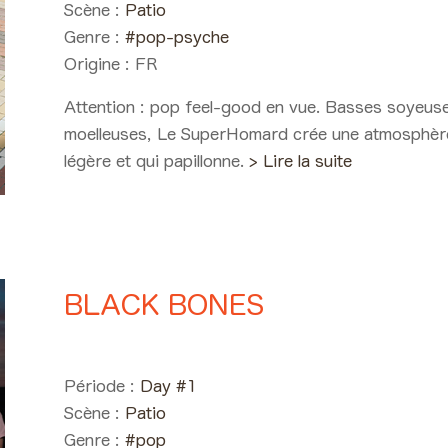
Scène :
Patio
Genre :
#pop-psyche
Origine :
FR
Attention : pop feel-good en vue. Basses soyeuse
moelleuses, Le SuperHomard crée une atmosphère ir
légère et qui papillonne.
> Lire la suite
BLACK BONES
Day #1 - Vendredi 01 juin 20
Période :
Day #1
Scène :
Patio
Genre :
#pop