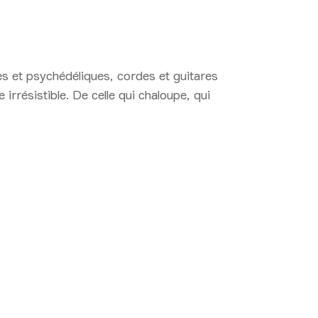
s et psychédéliques, cordes et guitares
résistible. De celle qui chaloupe, qui
18 00:10 > 00:50