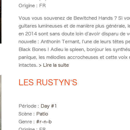
Origine :
FR
Vous vous souvenez de Bewitched Hands ? Si vous
guitares lumineuses et de manière plus générale, 
en 2014 sont sans doute loin d’avoir disparu de 
nouvelle : Anthonin Ternant, l’une de leurs têtes 
Black Bones ! Adieu le spleen, bonjour les synthés
panique, les mélodies accrocheuses et cette voix 
intactes.
> Lire la suite
LES RUSTYN’S
Day #1 - Vendredi 01 juin 20
Période :
Day #1
Scène :
Patio
Genre :
#r-n-b
Origine :
FR