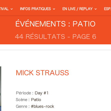
TIVAL
INFOS PRATIQUES
EN LIVE / REPLAY
ESP
ÉVÉNEMENTS : PATIO
44 RÉSULTATS - PAGE 6
MICK STRAUSS
Day #1 - Jeudi 30 mai 2019 2
Période :
Day #1
Scène :
Patio
Genre :
#blues-rock