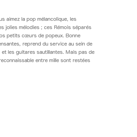
 aimez la pop mélancolique, les
les jolies mélodies ; ces Rémois séparés
vos petits cœurs de popeux. Bonne
pensantes, reprend du service au sein de
 et les guitares sautillantes. Mais pas de
reconnaissable entre mille sont restées
18 22:40 > 23:20