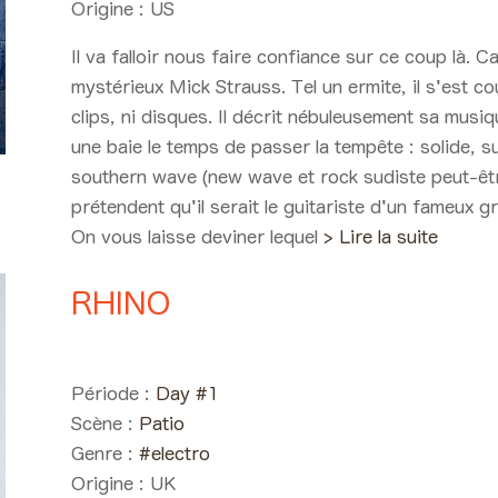
Origine :
US
Il va falloir nous faire confiance sur ce coup là. 
mystérieux Mick Strauss. Tel un ermite, il s'est c
clips, ni disques. Il décrit nébuleusement sa mus
une baie le temps de passer la tempête : solide, su
southern wave (new wave et rock sudiste peut-êtr
prétendent qu'il serait le guitariste d'un fameux 
On vous laisse deviner lequel
> Lire la suite
RHINO
Day #1 - Jeudi 30 mai 2019 1
Période :
Day #1
Scène :
Patio
Genre :
#electro
Origine :
UK