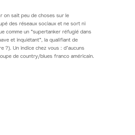
Car on sait peu de choses sur le
oupé des réseaux sociaux et ne sort ni
ique comme un "supertanker réfugié dans
ave et inquiétant", la qualifiant de
e ?). Un indice chez vous : d'aucuns
groupe de country/blues franco américain.
7:00 > 17:50