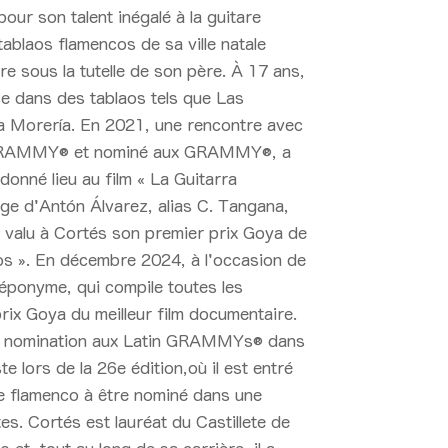
our son talent inégalé à la guitare
ablaos flamencos de sa ville natale
tare sous la tutelle de son père. À 17 ans,
nce dans des tablaos tels que Las
la Morería. En 2021, une rencontre avec
INGRAMMY® et nominé aux GRAMMY®, a
donné lieu au film « La Guitarra
ge d'Antón Álvarez, alias C. Tangana,
 a valu à Cortés son premier prix Goya de
ros ». En décembre 2024, à l'occasion de
 éponyme, qui compile toutes les
rix Goya du meilleur film documentaire.
e nomination aux Latin GRAMMYs® dans
te lors de la 26
e
édition,où il est entré
 de flamenco à être nominé dans une
s. Cortés est lauréat du Castillete de