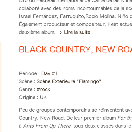
Oro du Festivali nternational de Cante de las Minas
collaboré avec des noms incontournables de la s
Israel Fernández, Farruquito,Rocío Molina, Niño d
Également producteur et compositeur, il est actue
deuxième album.
> Lire la suite
BLACK COUNTRY, NEW RO
Day #1 - Vendredi 05 juin 20
Période :
Day #1
Scène :
Scène Extérieure "Flamingo"
Genre :
#rock
Origine :
UK
Peu de groupes contemporains se réinventent av
Country, New Road. De leur premier album
For th
à
Ants From Up There
, tous deux classés dans le