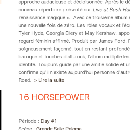
approche audacieuse et décloisonnée. Après le dé
nouveau répertoire présenté sur
Live at Bush Hal
renaissance magique ».
Avec ce troisième album 
une nouvelle fois de zéro. Les rôles vocaux et l’é
Tyler Hyde, Georgia Ellery et May Kershaw, appo
regard féminin affirmé. Produit par James Ford, l
soigneusement façonné, tout en restant profondé
baroque et touches d’alt-rock, l’album multiplie l
identité. Toujours guidé par une amitié solide et u
confirme qu’il n’existe aujourd’hui personne d’a
Road.
> Lire la suite
16 HORSEPOWER
Day #1 - Vendredi 05 juin 20
Période :
Day #1
Scène :
Grande Salle Paloma