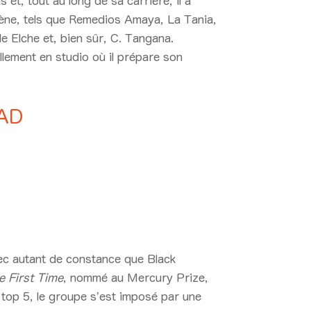
 et, tout au long de sa carrière, il a
cène, tels que Remedios Amaya, La Tania,
e Elche et, bien sûr, C. Tangana.
llement en studio où il prépare son
AD
26 20:05 > 21:05
ec autant de constance que Black
e First Time
, nommé au Mercury Prize,
 top 5, le groupe s’est imposé par une