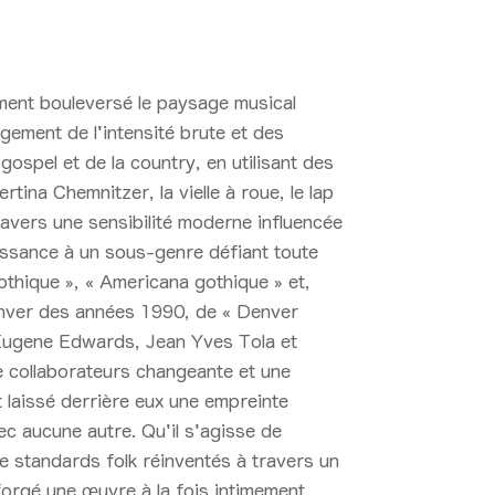
ent bouleversé le paysage musical
rgement de l'intensité brute et des
ospel et de la country, en utilisant des
rtina Chemnitzer, la vielle à roue, le lap
travers une sensibilité moderne influencée
aissance à un sous-genre défiant toute
gothique », « Americana gothique » et,
Denver des années 1990, de « Denver
 Eugene Edwards, Jean Yves Tola et
e collaborateurs changeante et une
t laissé derrière eux une empreinte
c aucune autre. Qu'il s'agisse de
e standards folk réinventés à travers un
rgé une œuvre à la fois intimement