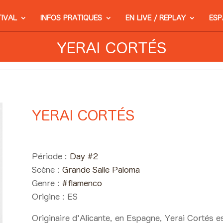
TIVAL
INFOS PRATIQUES
EN LIVE / REPLAY
ESP
YERAI CORTÉS
YERAI CORTÉS
Day #2 - Samedi 06 juin 2026
Période :
Day #2
Scène :
Grande Salle Paloma
Genre :
#flamenco
Origine :
ES
Originaire d'Alicante, en Espagne, Yerai Cortés es