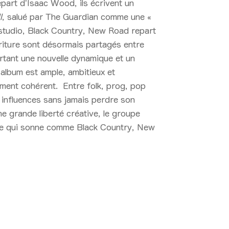
part d’Isaac Wood, ils écrivent un
l
, salué par
The Guardian
comme une «
studio, Black Country, New Road repart
criture sont désormais partagés entre
rtant une nouvelle dynamique et un
’album est ample, ambitieux et
ment cohérent.
Entre folk, prog, pop
es influences sans jamais perdre son
ne grande liberté créative, le groupe
utre qui sonne comme Black Country, New
26 21:00 > 22:00