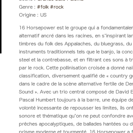
Genre :
#folk
#rock
Origine :
US
16 Horsepower est le groupe qui a fondamentalem
alternatif ancré dans les racines, en s'inspirant la
timbres du folk des Appalaches, du bluegrass, du g
instruments traditionnels tels que le banjo, la conce
steel et la contrebasse, et en filtrant ces sons à 
par le rock. Cette pollinisation croisée a donné n
classification, diversement qualifié de « country 
dans le cadre de la scène alternative fertile de 
Sound ». Avec un trio central composé de David
Pascal Humbert toujours à la barre, une équipe d
volonté incessante de repousser les limites, ils on
sonore et thématique qu'on ne peut confondre ave
prêches apocalyptiques, de ballades hantées ou d
prisme moderne et tourmenté, 16 Horsepower a fo