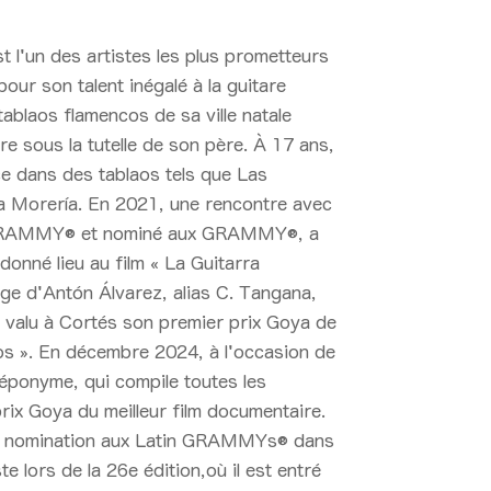
t l'un des artistes les plus prometteurs
our son talent inégalé à la guitare
ablaos flamencos de sa ville natale
tare sous la tutelle de son père. À 17 ans,
nce dans des tablaos tels que Las
la Morería. En 2021, une rencontre avec
INGRAMMY® et nominé aux GRAMMY®, a
donné lieu au film « La Guitarra
ge d'Antón Álvarez, alias C. Tangana,
 a valu à Cortés son premier prix Goya de
ros ». En décembre 2024, à l'occasion de
 éponyme, qui compile toutes les
rix Goya du meilleur film documentaire.
e nomination aux Latin GRAMMYs® dans
te lors de la 26
e
édition,où il est entré