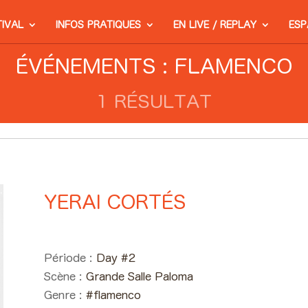
TIVAL
INFOS PRATIQUES
EN LIVE / REPLAY
ESP
ÉVÉNEMENTS : FLAMENCO
1 RÉSULTAT
YERAI CORTÉS
Day #2 - Samedi 06 juin 2026
Période :
Day #2
Scène :
Grande Salle Paloma
Genre :
#flamenco