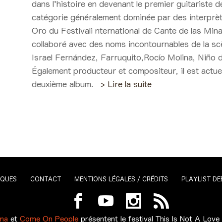
dans l'histoire en devenant le premier guitariste
catégorie généralement dominée par des interprète
Oro du Festivali nternational de Cante de las Minas
collaboré avec des noms incontournables de la s
Israel Fernández, Farruquito,Rocío Molina, Niño d
Également producteur et compositeur, il est actue
deuxième album.
> Lire la suite
IQUES
CONTACT
MENTIONS LÉGALES / CRÉDITS
PLAYLIST DE
ma
et
Come On People
présentent le festival
This Is Not A Love