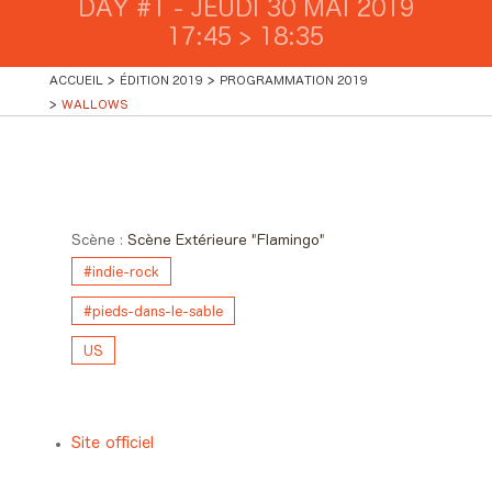
DAY #1 - JEUDI 30 MAI 2019
17:45 > 18:35
ACCUEIL
ÉDITION 2019
PROGRAMMATION 2019
WALLOWS
Day #1 - Jeudi 30 mai 2019
17:45 > 18:35
Scène :
Scène Extérieure "Flamingo"
#indie-rock
#pieds-dans-le-sable
US
Site officiel