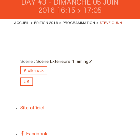
DAY #3 - DIMANCHE 05 JUIN
2016 16:15 > 17:05
ACCUEIL
ÉDITION 2016
PROGRAMMATION
STEVE GUNN
Day #3 - Dimanche 05 juin
2016 16:15 > 17:05
Scène :
Scène Extérieure "Flamingo"
#folk-rock
US
Site officiel
Facebook