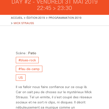
DAY #2 - VENDREDI 31 MAI 2019
22:45 > 23:30
ACCUEIL
ÉDITION 2019
PROGRAMMATION 2019
MICK STRAUSS
Day #2 - Vendredi 31 mai 2019
22:45 > 23:30
Scène :
Patio
#blues-rock
#feu-de-camp
US
Il va falloir nous faire confiance sur ce coup là.
Car on sait peu de choses sur le mystérieux Mick
Strauss. Tel un ermite, il s’est coupé des réseaux
sociaux et ne sort ni clips, ni disques. Il décrit
nébuleusement sa musique comme un