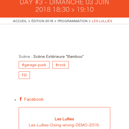
DAY #3 - DIMANCHE 03 JUIN
2018 18:30 > 19:10
ACCUEIL
ÉDITION 2018
PROGRAMMATION
LES LULLIES
Day #3 - Dimanche 03 juin
2018 18:30 > 19:10
Scène :
Scène Extérieure "Bamboo"
#garage-punk
#rock
FR
Facebook
Les Lullies
Les-Lullies-Doing-wrong-DEMO-2016-