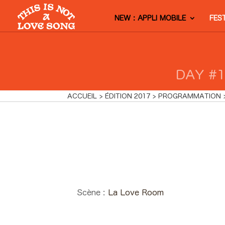
NEW : APPLI MOBILE
FES
DAY #1
ACCUEIL
ÉDITION 2017
PROGRAMMATION
Day #1 - Vendredi 09
juin 2017 22:00 >
23:25
Scène :
La Love Room