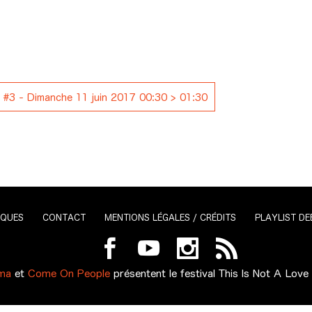
 #3 - Dimanche 11 juin 2017 00:30 > 01:30
IQUES
CONTACT
MENTIONS LÉGALES / CRÉDITS
PLAYLIST DE
ma
et
Come On People
présentent le festival
This Is Not A Love