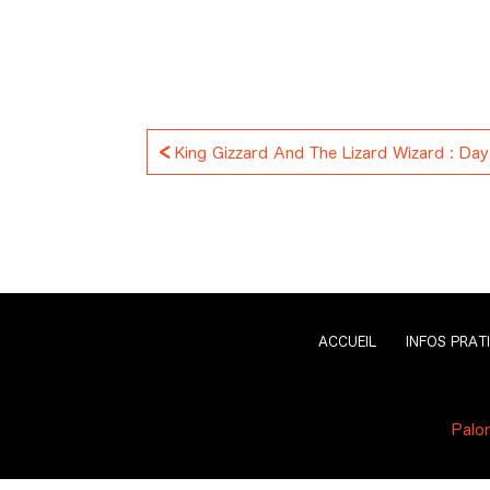
<
King Gizzard And The Lizard Wizard : Day
ACCUEIL
INFOS PRAT
Palo