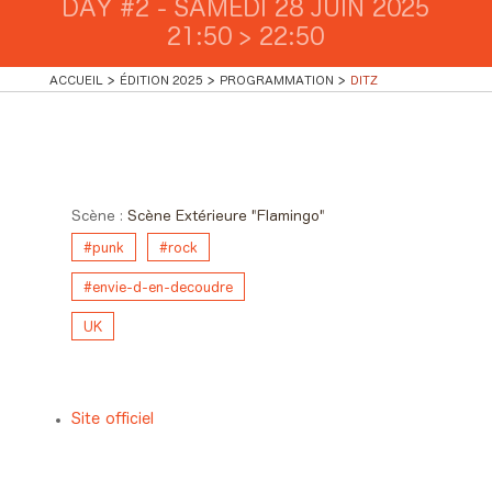
DAY #2 - SAMEDI 28 JUIN 2025
21:50 > 22:50
ACCUEIL
ÉDITION 2025
PROGRAMMATION
DITZ
Day #2 - Samedi 28 juin 2025
21:50 > 22:50
Scène :
Scène Extérieure "Flamingo"
#punk
#rock
#envie-d-en-decoudre
UK
Site officiel