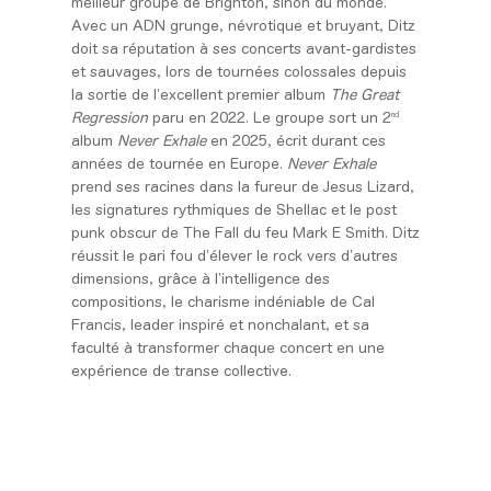
meilleur groupe de Brighton, sinon du monde.
Avec un ADN grunge, névrotique et bruyant, Ditz
doit sa réputation à ses concerts avant-gardistes
et sauvages, lors de tournées colossales depuis
la sortie de l’excellent premier album
The Great
nd
Regression
paru en 2022. Le groupe sort un 2
album
Never Exhale
en 2025, écrit durant ces
années de tournée en Europe.
Never Exhale
prend ses racines dans la fureur de Jesus Lizard,
les signatures rythmiques de Shellac et le post
punk obscur de The Fall du feu Mark E Smith. Ditz
réussit le pari fou d’élever le rock vers d’autres
dimensions, grâce à l’intelligence des
compositions, le charisme indéniable de Cal
Francis, leader inspiré et nonchalant, et sa
faculté à transformer chaque concert en une
expérience de transe collective.