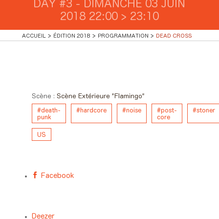
DAY #3 - DIMANCHE 03 JUIN
2018 22:00 > 23:10
ACCUEIL
ÉDITION 2018
PROGRAMMATION
DEAD CROSS
Day #3 - Dimanche 03 juin
2018 22:00 > 23:10
Scène :
Scène Extérieure "Flamingo"
#death-
#hardcore
#noise
#post-
#stoner
punk
core
US
Facebook
Deezer