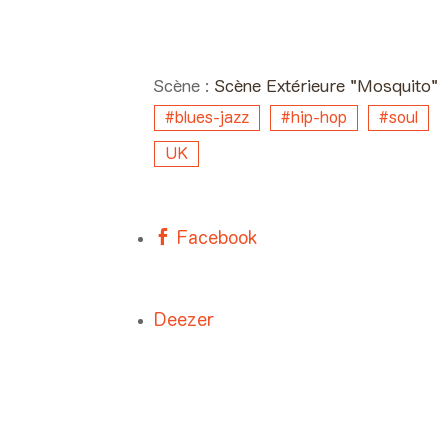
Day #3 - Dimanche 03
juin 2018 19:20 >
20:00
Scène :
Scène Extérieure "Mosquito"
#blues-jazz
#hip-hop
#soul
UK
Facebook
Deezer