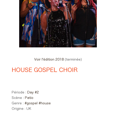
Voir l'édition 2018
(terminée)
HOUSE GOSPEL CHOIR
Day #2 - Samedi 02 juin 2018
16:00 > 16:40
Période :
Day #2
Scène :
Patio
Genre :
#gospel
#house
Origine :
UK