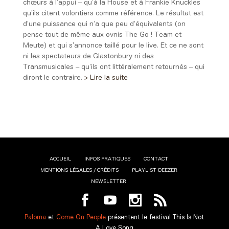
chœurs à l’appui – qu’à la House et à Frankie Knuckles
qu’ils citent volontiers comme référence. Le résultat est
d’une puissance qui n’a que peu d’équivalents (on
pense tout de même aux ovnis The Go ! Team et
Meute) et qui s’annonce taillé pour le live. Et ce ne sont
ni les spectateurs de Glastonbury ni des
Transmusicales – qu’ils ont littéralement retournés – qui
diront le contraire.
> Lire la suite
ACCUEIL
INFOS PRATIQUES
CONTACT
MENTIONS LÉGALES / CRÉDITS
PLAYLIST DEEZER
NEWSLETTER
Paloma
et
Come On People
présentent le festival
This Is Not
A Love Song