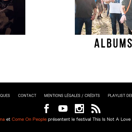
IQUES
CONTACT
MENTIONS LÉGALES / CRÉDITS
PLAYLIST DE
ma
et
Come On People
présentent le festival
This Is Not A Love