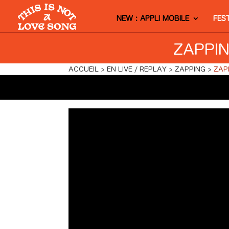
NEW : APPLI MOBILE
FES
ZAPPIN
ACCUEIL
EN LIVE / REPLAY
ZAPPING
ZAP