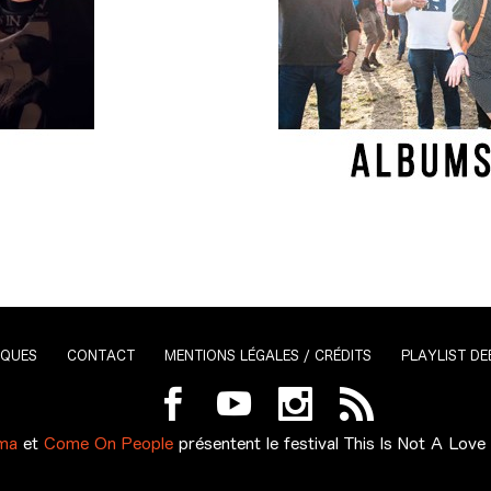
IQUES
CONTACT
MENTIONS LÉGALES / CRÉDITS
PLAYLIST DE
ma
et
Come On People
présentent le festival
This Is Not A Love