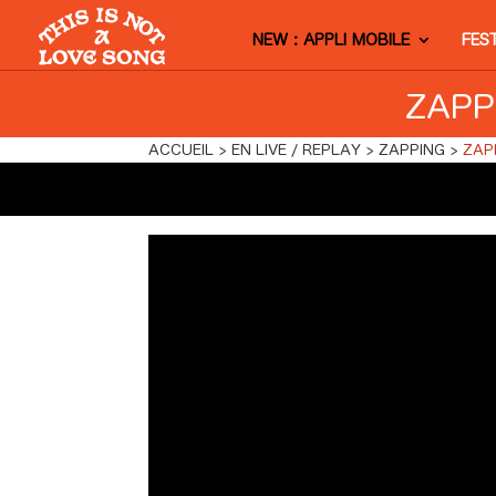
NEW : APPLI MOBILE
FES
ZAPP
ACCUEIL
EN LIVE / REPLAY
ZAPPING
ZAP