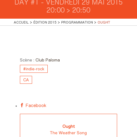
DAY #1 - VENDREDI 29 MAI 2015
20:00 > 20:50
ACCUEIL
ÉDITION 2015
PROGRAMMATION
OUGHT
Day #1 - Vendredi 29 mai 2015
20:00 > 20:50
Scène :
Club Paloma
#indie-rock
CA
Facebook
Ought
The Weather Song