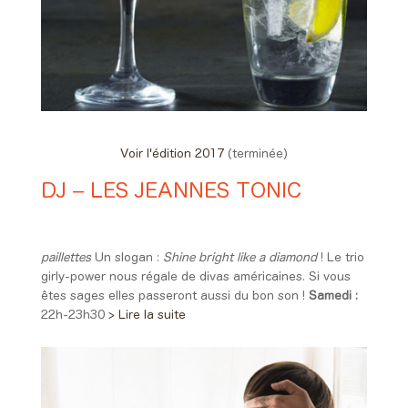
Voir l'édition 2017
(terminée)
DJ – LES JEANNES TONIC
Day #2 - Samedi 10 juin 2017
22:00 > 23:25
paillettes
Un slogan :
Shine bright like a diamond
! Le trio
girly-power nous régale de divas américaines. Si vous
êtes sages elles passeront aussi du bon son !
Samedi :
22h-23h30
> Lire la suite