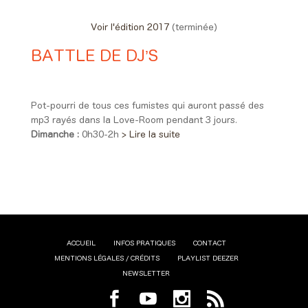
Voir l'édition 2017
(terminée)
BATTLE DE DJ’S
Day #3 - Dimanche 11 juin 2017
00:30 > 01:55
Pot-pourri de tous ces fumistes qui auront passé des
mp3 rayés dans la Love-Room pendant 3 jours.
Dimanche :
0h30-2h
> Lire la suite
ACCUEIL
INFOS PRATIQUES
CONTACT
MENTIONS LÉGALES / CRÉDITS
PLAYLIST DEEZER
NEWSLETTER