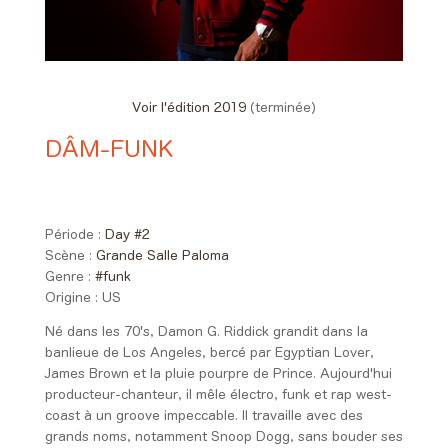
Voir l'édition 2019
(terminée)
DÂM-FUNK
Day #2 - Vendredi 31 mai 2019
01:00 > 01:50
Période :
Day #2
Scène :
Grande Salle Paloma
Genre :
#funk
Origine :
US
Né dans les 70's, Damon G. Riddick grandit dans la
banlieue de Los Angeles, bercé par Egyptian Lover,
James Brown et la pluie pourpre de Prince. Aujourd'hui
producteur-chanteur, il mêle électro, funk et rap west-
coast à un groove impeccable. Il travaille avec des
grands noms, notamment Snoop Dogg, sans bouder ses