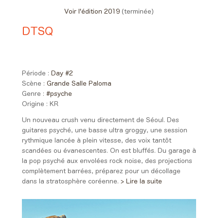
Voir l'édition 2019
(terminée)
DTSQ
Day #2 - Vendredi 31 mai 2019
20:00 > 21:00
Période :
Day #2
Scène :
Grande Salle Paloma
Genre :
#psyche
Origine :
KR
Un nouveau crush venu directement de Séoul. Des
guitares psyché, une basse ultra groggy, une session
rythmique lancée à plein vitesse, des voix tantôt
scandées ou évanescentes. On est bluffés. Du garage à
la pop psyché aux envolées rock noise, des projections
complètement barrées, préparez pour un décollage
dans la stratosphère coréenne.
> Lire la suite