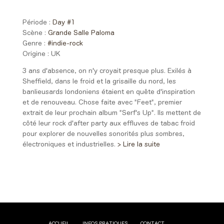
> 02:00
Période :
Day #1
Scène :
Grande Salle Paloma
Genre :
#indie-rock
Origine :
UK
3 ans d'absence, on n'y croyait presque plus. Exilés à
Sheffield, dans le froid et la grisaille du nord, les
banlieusards londoniens étaient en quête d'inspiration
et de renouveau. Chose faite avec "Feet", premier
extrait de leur prochain album "Serf's Up". Ils mettent de
côté leur rock d'after party aux effluves de tabac froid
pour explorer de nouvelles sonorités plus sombres,
électroniques et industrielles.
> Lire la suite
ACCUEIL
INFOS PRATIQUES
CONTACT