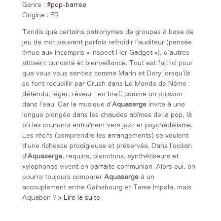
Genre :
#pop-barree
Origine :
FR
Tandis que certains patronymes de groupes à base de
jeu de mot peuvent parfois refroidir l’auditeur (pensée
émue aux incompris « Inspect Her Gadget »), d’autres
attisent curiosité et bienveillance. Tout est fait ici pour
que vous vous sentiez comme Marin et Dory lorsqu’ils
se font recueillir par Crush dans Le Monde de Némo :
détendu, léger, rêveur ; en bref, comme un poisson
dans l’eau. Car la musique d’
Aquaserge
invite à une
longue plongée dans les chaudes abîmes de la pop, là
où les courants entraînent vers jazz et psychédélisme.
Les récifs (comprendre les arrangements) se veulent
d’une richesse prodigieuse et préservée. Dans l’océan
d’
Aquaserge
, requins, planctons, synthétiseurs et
xylophones vivent en parfaite communion. Alors oui, on
pourra toujours comparer
Aquaserge
à un
accouplement entre Gainsbourg et Tame Impala, mais
Aquabon ?
> Lire la suite