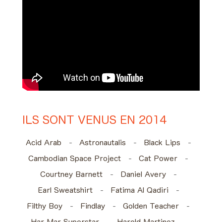
ILS SONT VENUS EN 2014
Acid Arab
Astronautalis
Black Lips
Cambodian Space Project
Cat Power
Courtney Barnett
Daniel Avery
Earl Sweatshirt
Fatima Al Qadiri
Filthy Boy
Findlay
Golden Teacher
Har Mar Superstar
Harold Martinez