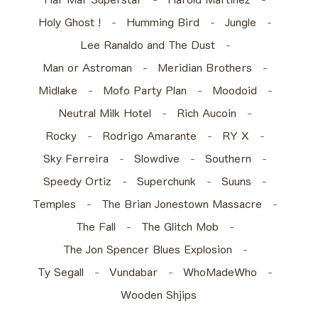
Holy Ghost !
Humming Bird
Jungle
Lee Ranaldo and The Dust
Man or Astroman
Meridian Brothers
Midlake
Mofo Party Plan
Moodoid
Neutral Milk Hotel
Rich Aucoin
Rocky
Rodrigo Amarante
RY X
Sky Ferreira
Slowdive
Southern
Speedy Ortiz
Superchunk
Suuns
Temples
The Brian Jonestown Massacre
The Fall
The Glitch Mob
The Jon Spencer Blues Explosion
Ty Segall
Vundabar
WhoMadeWho
Wooden Shjips